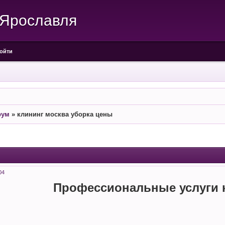
 Ярославля
ойти
рум
»
клининг москва уборка цены
04
Профессиональные услуги 