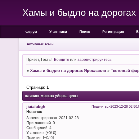
Хамы и быдло на дорогах
Форум
Участники
Поиск
Регистрация
В
Активные темы
Привет, Гость!
Войдите
или
зарегистрируйтесь
.
»
Хамы и быдло на дорогах Ярославля
»
Тестовый фо
Страница:
1
клининг москва уборка цены
jiaialabgh
Поделиться
2023-12-28 02:50:
Новичок
Зарегистрирован
: 2021-02-28
Приглашений:
0
Сообщений:
4
Уважение:
[+0/-0]
Позитив:
[+0/-0]