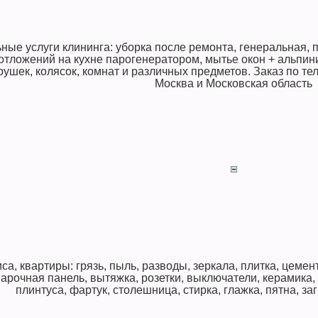
ые услуги клининга: уборка после ремонта, генеральная,
тложений на кухне парогенератором, мытье окон + альпини
грушек, колясок, комнат и различных предметов. Заказ по те
Москва и Московская область
са, квартиры: грязь, пыль, разводы, зеркала, плитка, цемент
варочная панель, вытяжка, розетки, выключатели, керамика,
плинтуса, фартук, столешница, стирка, глажка, пятна, за